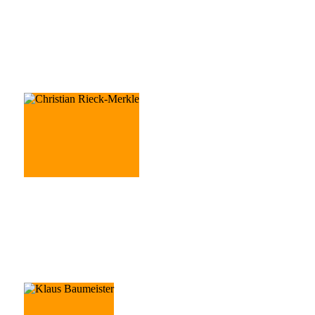
Ingo Wüst
Prokurist
Christian Rieck-Merkle
Leitung Vertrieb / B.A