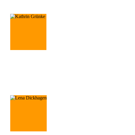
Christina Fieker
Leitung Projektmanagement
Kathrin Grünke
Projektmanagerin