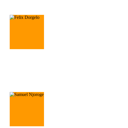
Ali Dadpour
Elektriker
Felix Dorgelo
Planer & Techniker in Holztechnik