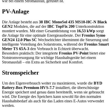
wie bei einem Stromausfall, gerüstet ist.
PV-Anlage
Die Anlage besteht aus
38 IBC MonoSol 435 MS10-HC-N Black
GEN2
Modulen, die auf der
IBC TopFix 200
Unterkonstruktion
montiert wurden. Mit einer Gesamtleistung von
16,53 kWp
sorgt
die Anlage für eine optimale Energieausbeute. Der
Fronius Symo
GEN24 12.0 Plus SC
Wechselrichter übernimmt die Steuerung und
intelligente Verteilung des Solarstroms, während der
Fronius Smart
Meter TS 65A-3
den Verbrauch in Echtzeit überwacht.
Besonders praktisch: Der integrierte
Fronius PV-Point
bietet eine
Notstromversorgung für wichtige Haushaltsgeräte bei einem
Stromausfall – ein Extra an Sicherheit und Komfort.
Stromspeicher
Um den Eigenverbrauch weiter zu maximieren, wurde die
BYD
Battery-Box Premium HVS-7.7
installiert, die überschüssige
Energie speichert und genau dann bereitstellt, wenn sie gebraucht
wird. Die Energie des Speichers kann sowohl für den normalen
Haushaltsbedarf als auch für das Laden eines E-Autos verwendet
werden.