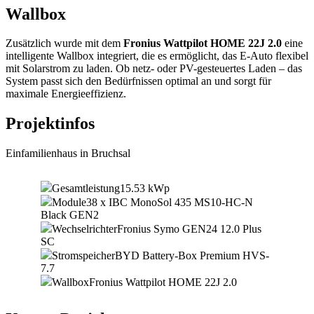
Wallbox
Zusätzlich wurde mit dem
Fronius Wattpilot HOME 22J 2.0
eine
intelligente Wallbox integriert, die es ermöglicht, das E-Auto flexibel
mit Solarstrom zu laden. Ob netz- oder PV-gesteuertes Laden – das
System passt sich den Bedürfnissen optimal an und sorgt für
maximale Energieeffizienz.
Projektinfos
Einfamilienhaus
in
Bruchsal
Gesamtleistung
15.53 kWp
Module
38 x IBC MonoSol 435 MS10-HC-N
Black GEN2
Wechselrichter
Fronius Symo GEN24 12.0 Plus
SC
Stromspeicher
BYD Battery-Box Premium HVS-
7.7
Wallbox
Fronius Wattpilot HOME 22J 2.0