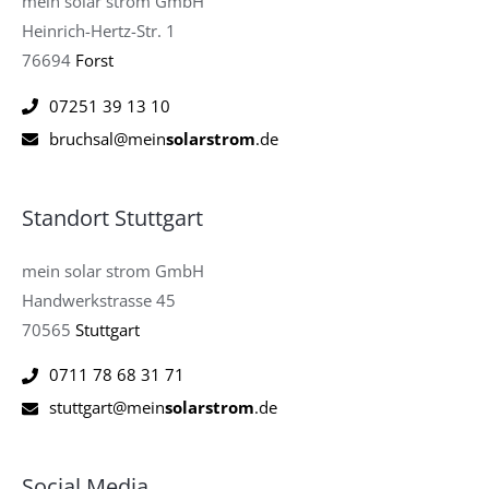
mein solar strom GmbH
Heinrich-Hertz-Str. 1
76694
Forst
07251 39 13 10
bruchsal@mein
solarstrom
.de
Standort Stuttgart
mein solar strom GmbH
Handwerkstrasse 45
70565
Stuttgart
0711 78 68 31 71
stuttgart@mein
solarstrom
.de
Social Media