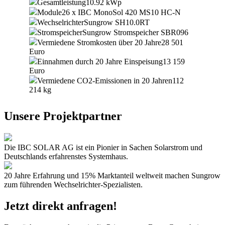
Gesamtleistung
10.92 kWp
Module
26 x IBC MonoSol 420 MS10 HC-N
Wechselrichter
Sungrow SH10.0RT
Stromspeicher
Sungrow Stromspeicher SBR096
Vermiedene Stromkosten über 20 Jahre
28 501
Euro
Einnahmen durch 20 Jahre Einspeisung
13 159
Euro
Vermiedene CO2-Emissionen in 20 Jahren
112
214 kg
Unsere Projektpartner
Die IBC SOLAR AG ist ein Pionier in Sachen Solarstrom und
Deutschlands erfahrenstes Systemhaus.
20 Jahre Erfahrung und 15% Marktanteil weltweit machen Sungrow
zum führenden Wechselrichter-Spezialisten.
Jetzt direkt anfragen!