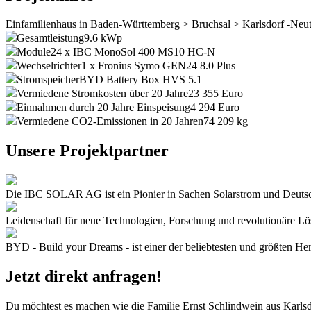
Einfamilienhaus
in
Baden-Württemberg
>
Bruchsal
>
Karlsdorf -Neu
Gesamtleistung
9.6 kWp
Module
24 x IBC MonoSol 400 MS10 HC-N
Wechselrichter
1 x Fronius Symo GEN24 8.0 Plus
Stromspeicher
BYD Battery Box HVS 5.1
Vermiedene Stromkosten über 20 Jahre
23 355 Euro
Einnahmen durch 20 Jahre Einspeisung
4 294 Euro
Vermiedene CO2-Emissionen in 20 Jahren
74 209 kg
Unsere Projektpartner
Die IBC SOLAR AG ist ein Pionier in Sachen Solarstrom und Deutsc
Leidenschaft für neue Technologien, Forschung und revolutionäre Lös
BYD - Build your Dreams - ist einer der beliebtesten und größten Her
Jetzt direkt anfragen!
Du möchtest es machen wie die Familie Ernst Schlindwein aus Karlsd