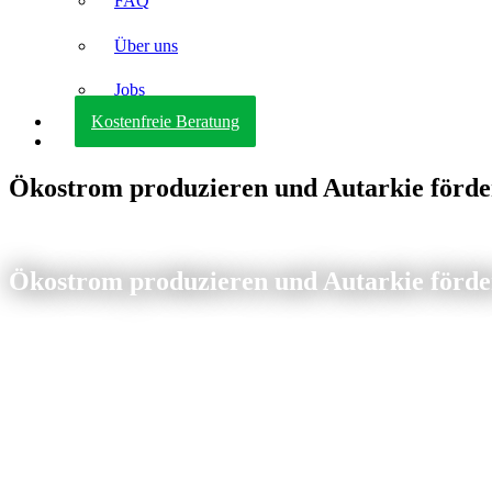
FAQ
Über uns
Jobs
Kostenfreie Beratung
Ökostrom produzieren und Autarkie förde
Ökostrom produzieren und Autarkie förde