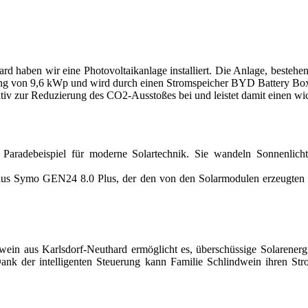
ard haben wir eine Photovoltaikanlage installiert. Die Anlage, bes
ung von 9,6 kWp und wird durch einen Stromspeicher BYD Battery Bo
ktiv zur Reduzierung des CO2-Ausstoßes bei und leistet damit einen w
radebeispiel für moderne Solartechnik. Sie wandeln Sonnenlicht e
ronius Symo GEN24 8.0 Plus, der den von den Solarmodulen erzeugten
n aus Karlsdorf-Neuthard ermöglicht es, überschüssige Solarenergi
Dank der intelligenten Steuerung kann Familie Schlindwein ihren St