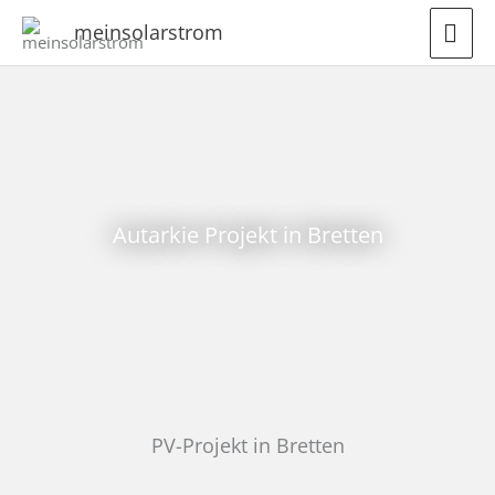
Zum
HA
meinsolarstrom
Inhalt
springen
Autarkie Projekt in Bretten
PV-Projekt in Bretten