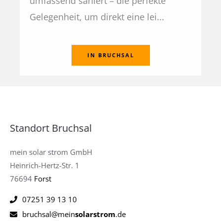
umfassend saniert – die perfekte
Gelegenheit, um direkt eine lei...
IN BRUCHSAL
Standort Bruchsal
mein solar strom GmbH
Heinrich-Hertz-Str. 1
76694
Forst
07251 39 13 10
bruchsal@mein
solarstrom
.de